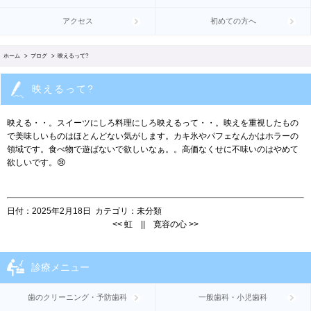
アクセス
初めての方へ
ホーム
>
ブログ
> 映えるって?
映えるって?
映える・・。スイーツにしろ料理にしろ映えるって・・。映えを重視したもの
で美味しいものはほとんどない気がします。カキ氷やパフェなんかはホラーの
領域です。食べ物で遊ばないで欲しいなぁ。。高価なくせに不味いのはやめて
欲しいです。😢
日付：
2025年2月18日
カテゴリ：
未分類
<<
虹
||
寛容の心
>>
診療メニュー
歯のクリーニング・予防歯科
一般歯科・小児歯科