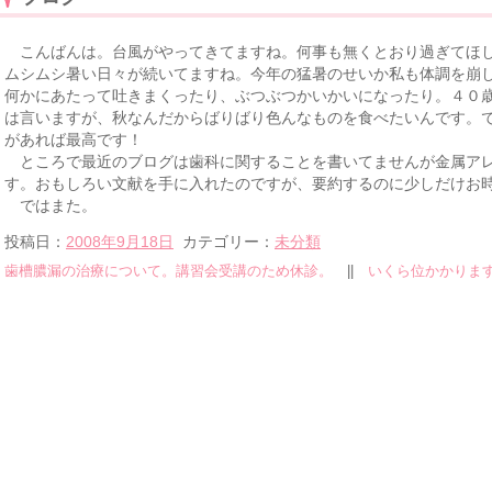
こんばんは。台風がやってきてますね。何事も無くとおり過ぎてほし
ムシムシ暑い日々が続いてますね。今年の猛暑のせいか私も体調を崩
何かにあたって吐きまくったり、ぶつぶつかいかいになったり。４０
は言いますが、秋なんだからばりばり色んなものを食べたいんです。
があれば最高です！
ところで最近のブログは歯科に関することを書いてませんが金属アレ
す。おもしろい文献を手に入れたのですが、要約するのに少しだけお
ではまた。
投稿日：
2008年9月18日
カテゴリー：
未分類
歯槽膿漏の治療について。講習会受講のため休診。
||
いくら位かかりま