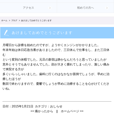
アクセス
初めての方へ
ホーム
>
ブログ
> あけましておめでとうございます
あけましておめでとうございます
月曜日から診療を始めたのですが、ようやくエンジンがかかりました。
年末年始は休日応急当番がありましたので、三日休んで仕事をし、また三日休
む
という変則の休暇でした。元旦の新宿は静かなんだろうと思っていましたが
意外とそうでもありませんでした。顔が大きく腫れてしまったり、激しい痛み
で来院する方が
多くいらっしゃいました。歯科に行くのはなかなか面倒でしょうが、早めに治
療したほうが
数回で終わりますので、憂鬱でしょうが早めに治療することを心がけてくださ
いね。
日付：
2015年1月21日
カテゴリ：
おしらせ
<<
痛かったから
||
ホームページ
>>