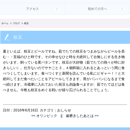
アクセス
初めての方へ
ホーム
>
ブログ
> 枝豆
枝豆
夏といえば、枝豆とビールですね。茹でたての枝豆をつまみながらビールを呑
む・・至福のひと時です。その幸せなひと時を大絶叫して台無しにする生き物
がいます。飼っている黄バタンです。枝豆が大好物（茹でたての熱々が特に好
きらしい）。仕方ないのでサヤごと３，４個餌箱に入れるとあっという間に食
べつくしてしまいます。食べつくすと新聞を読んでいる私にピギャー！！と大
絶叫してまだ食べたいことをアピールしてきます。胃がパンパンになるまで食
べ続けます。冷蔵庫に入れておいた枝豆も勿論食べますが、茹でたてほどは食
べません。今晩も枝豆をめぐる戦いが繰り広げられることでしょう。
日付：
2016年8月16日
カテゴリ：
おしらせ
<<
オリンピック
||
歯磨きしたあとは
>>