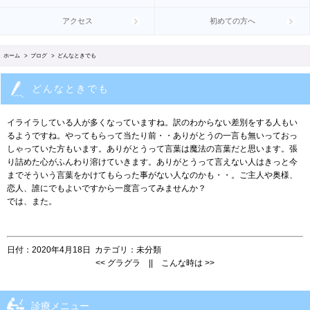
アクセス
初めての方へ
ホーム
>
ブログ
> どんなときでも
どんなときでも
イライラしている人が多くなっていますね。訳のわからない差別をする人もい
るようですね。やってもらって当たり前・・ありがとうの一言も無いっておっ
しゃっていた方もいます。ありがとうって言葉は魔法の言葉だと思います。張
り詰めた心がふんわり溶けていきます。ありがとうって言えない人はきっと今
までそういう言葉をかけてもらった事がない人なのかも・・。ご主人や奥様、
恋人、誰にでもよいですから一度言ってみませんか？
では、また。
日付：
2020年4月18日
カテゴリ：
未分類
<<
グラグラ
||
こんな時は
>>
診療メニュー