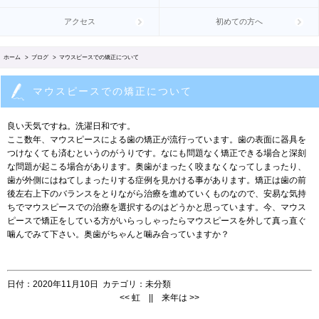
アクセス
初めての方へ
ホーム
>
ブログ
> マウスピースでの矯正について
マウスピースでの矯正について
良い天気ですね。洗濯日和です。
ここ数年、マウスピースによる歯の矯正が流行っています。歯の表面に器具を
つけなくても済むというのがうりです。なにも問題なく矯正できる場合と深刻
な問題が起こる場合があります。奥歯がまったく咬まなくなってしまったり、
歯が外側にはねてしまったりする症例を見かける事があります。矯正は歯の前
後左右上下のバランスをとりながら治療を進めていくものなので、安易な気持
ちでマウスピースでの治療を選択するのはどうかと思っています。今、マウス
ピースで矯正をしている方がいらっしゃったらマウスピースを外して真っ直ぐ
噛んでみて下さい。奥歯がちゃんと噛み合っていますか？
日付：
2020年11月10日
カテゴリ：
未分類
<<
虹
||
来年は
>>