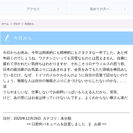
アクセス
初めての方へ
ホーム
>
ブログ
> 今日から
今日から
今日からお休み。今年は肉体的にも精神的にもクタクタな一年でした。あと何
年続くのでしょうね。ワクチンといっても完璧なものとは思えません。自粛に
疲れて浮かれたい気持ちはわかりますが、それこそコロナウィルスの思う壺。
日本の政治家のお気楽ぶりにはあきれます。会見をみてもただ原稿を棒読みし
ているだけ。なぜ、ドイツのメルケルさんのように自分の言葉で話せないので
しょう。無能な人は自分の無能さぶりにきづけないからしたないのかな。。。
涙
うらやましいな、仕事しないでお給料いっぱいもらえるんだから。笑笑。
けど、あの世にはお金は持っていけないんですょ。よくわからない爺さん達だ
日付：
2020年12月29日
カテゴリ：
未分類
<<
口腔外バキュームを設置しました
||
お節
>>