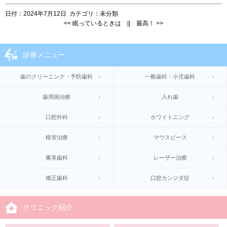
日付：
2024年7月12日
カテゴリ：
未分類
<<
眠っているときは
||
最高！
>>
診療メニュー
歯のクリーニング・予防歯科
一般歯科・小児歯科
歯周病治療
入れ歯
口腔外科
ホワイトニング
根管治療
マウスピース
審美歯科
レーザー治療
矯正歯科
口腔カンジダ症
クリニック紹介