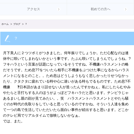
アクセス
初めての方へ
ホーム
>
ブログ
> ？
？
月下美人に２つツボミがつきました。何年振りでしょうか。ただ心配なのは連
休中に咲いてしまわないかという事です。たぶん咲いてしまうんでしょうね。?
フキハラという言葉が話題になっているそうですね。不機嫌ハラスメントの略
だそうです。ため息?‍?をついたら相手に不機嫌をぶつけた事になるからハラス
メントになるとのこと。。ため息はどうしようもなく悲しかったりせつなかっ
たり、クタクタに疲れている時や心に迷いがある時もでるものです。ため息?不
機嫌 ❓日本語があまり話せない人が造ったんですかねぇ。私にしたらむやみ
やたらと舌打ちする人のほうがよっぽどフキハラだと思います。チンピラじゃ
あるまいし親の顔が見てみたい。。笑 ハラスメントハラスメントとやたら騒
ぐのが時代の先取りをしていると思っているのですかね。そういう人達を集め
て一つの島で生活していただいたら面白い事件が続出すると思います。どこか
のテレビ局でリアルタイムで放映しないかなぁ。
では、また。