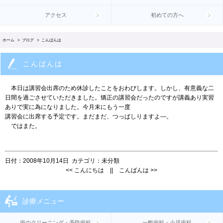
アクセス
初めての方へ
ホーム
>
ブログ
> こんばんは
こんばんは
本日は講習会出席のため休診したことをおわびします。しかし、有意義な二
日間を過ごさせていただきました。矯正の講習会だったのですが講義あり実習
ありで実に為になりました。今月末にもう一度
講習会に出席する予定です。まだまだ、つっぱしりますよ—。
ではまた。
日付：
2008年10月14日
カテゴリ：
未分類
<<
こんにちは
||
こんばんは
>>
診療メニュー
歯のクリーニング・予防歯科
一般歯科・小児歯科