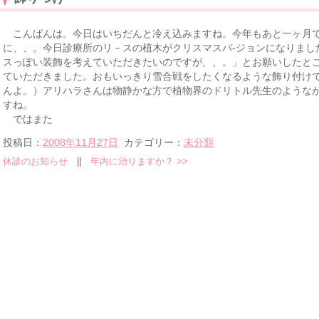
こんばんは。今日はいちだんと冷え込みますね。今年もあと一ヶ月で
に、、。今日診療所のリ－スの植木がクリスマスバ-ジョンになりまし
スっぽい装飾を考えていただきたいのですが、、。」とお願いしたと
ていただきました。おもいっきり雪合戦をしたくなるような飾り付け
んよ。）アリハラさんは物静かな方で植物界のドリトル先生のような
すね。
ではまた
投稿日：
2008年11月27日
カテゴリー：
未分類
休診のお知らせ
||
年内に治りますか？
>>