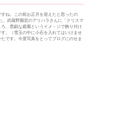
すね。この前お正月を迎えたと思ったの
た。武蔵野園芸のアリハラさんに「クリスマ
ころ、悪戯な庭園というイメ－ジで飾り付け
です。（雪玉の中に小石を入れてはいけませ
かたです。今度写真をとってブログにのせま