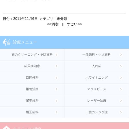
日付：
2011年11月6日
カテゴリ：
未分類
<<
満喫
||
すごい
>>
診療メニュー
歯のクリーニング・予防歯科
一般歯科・小児歯科
歯周病治療
入れ歯
口腔外科
ホワイトニング
根管治療
マウスピース
審美歯科
レーザー治療
矯正歯科
口腔カンジダ症
クリニック紹介