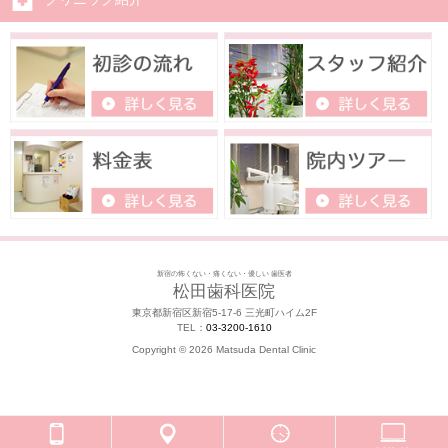
新宿の怖くない・痛くない・優しい 歯医者
松田歯科医院
東京都新宿区新宿5-17-6 三光町ハイム2F
TEL：
03-3200-1610
Copyright ©
2026 Matsuda Dental Clinic
モバイル
PC