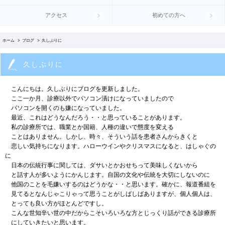
アクセス
初めての方へ
ホーム
>
ブログ
> 久しぶりに
久しぶりに
こんにちは。久しぶりにブログを更新しました。
ここ一か月、診療以外でパソコン漬けになっていましたので
パソコンを開くのも嫌になっていました。
最近、これはどうなんだろう・・と思っていることがあります。
私の診療所では、職業とか国籍、人種の違いで態度を変える
ことはありません。しかし、時々、そういう話を患者さんからきくと
悲しい気持ちになります。ハローウインやクリスマスになると、はしゃぐの
に
日本の伝統行事に関しては、ダサいとかおせちって美味しくないから
と話す人が多いようにかんじます。自国の文化や伝統を大切にしないのに
他国のことを毛嫌いするのはどうかな・・と思います。確かに、報道番組を
見てるとなんじゃこりゃって思うことがしばしばありますが、個人個人は、
とっても良い方がほとんどですし。
こんな世知辛い世の中だからこそいろいろな方とじっくり話ができる診療所
にしていきたいと思います。