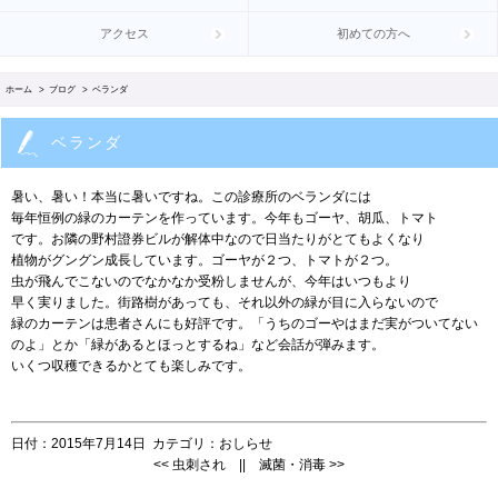
アクセス
初めての方へ
ホーム
>
ブログ
> ベランダ
ベランダ
暑い、暑い！本当に暑いですね。この診療所のベランダには
毎年恒例の緑のカーテンを作っています。今年もゴーヤ、胡瓜、トマト
です。お隣の野村證券ビルが解体中なので日当たりがとてもよくなり
植物がグングン成長しています。ゴーヤが２つ、トマトが２つ。
虫が飛んでこないのでなかなか受粉しませんが、今年はいつもより
早く実りました。街路樹があっても、それ以外の緑が目に入らないので
緑のカーテンは患者さんにも好評です。「うちのゴーやはまだ実がついてない
のよ」とか「緑があるとほっとするね」など会話が弾みます。
いくつ収穫できるかとても楽しみです。
日付：
2015年7月14日
カテゴリ：
おしらせ
<<
虫刺され
||
滅菌・消毒
>>