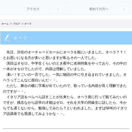
アクセス
初めての方へ
ホーム
>
ブログ
> オペラ
オペラ
先日、渋谷のオーチャードホールにオペラを観にいきました。オペラ？？！
とお思いになる方が多いと思いますが私もその一人でした。
演目はオセロ。中学生くらいのとき夜中に名画特集をやっており、その中の
一本がオセロでしたので、内容は理解していました。
凄い！すごいの一言でした。一気に物語の中に引き込まれていきました。オ
ペラってこんなに面白いんだ・・。
ただし、舞台の横に字幕が出ていたので、歌っている内容が良く理解できた
のですが・・。
イタリア語をぺらぺら話すことが出来たら、オペラ座に行って観てみたいの
ですが、残念ながら語学の才能はゼロ。それを大学の同級生に話したら、今か
らでも遅くないから、勉強してみたら？といわれました。まずはNHKのイタリ
ア語講座でも受講してみようかな・・。