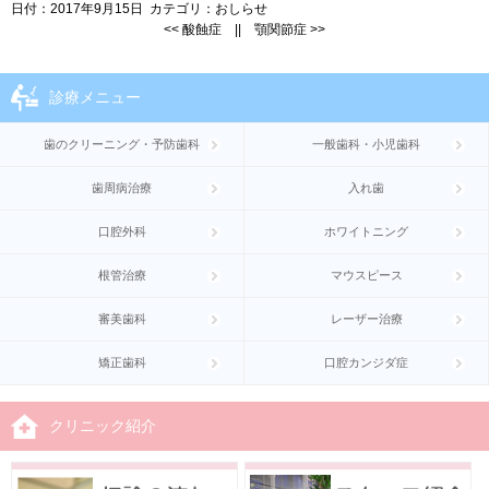
日付：
2017年9月15日
カテゴリ：
おしらせ
<<
酸蝕症
||
顎関節症
>>
診療メニュー
歯のクリーニング・予防歯科
一般歯科・小児歯科
歯周病治療
入れ歯
口腔外科
ホワイトニング
根管治療
マウスピース
審美歯科
レーザー治療
矯正歯科
口腔カンジダ症
クリニック紹介