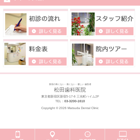
新宿の怖くない・痛くない・優しい 歯医者
松田歯科医院
東京都新宿区新宿5-17-6 三光町ハイム2F
TEL：
03-3200-1610
Copyright ©
2026 Matsuda Dental Clinic
モバイル
PC