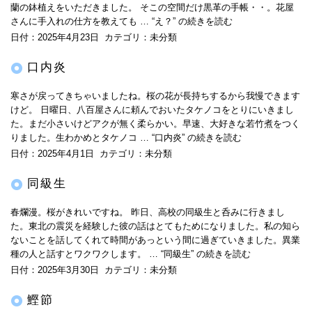
蘭の鉢植えをいただきました。 そこの空間だけ黒革の手帳・・。花屋
さんに手入れの仕方を教えても …
“え？” の
続きを読む
日付：
2025年4月23日
カテゴリ：
未分類
口内炎
寒さが戻ってきちゃいましたね。桜の花が長持ちするから我慢できます
けど。 日曜日、八百屋さんに頼んでおいたタケノコをとりにいきまし
た。まだ小さいけどアクが無く柔らかい。早速、大好きな若竹煮をつく
りました。生わかめとタケノコ …
“口内炎” の
続きを読む
日付：
2025年4月1日
カテゴリ：
未分類
同級生
春爛漫。桜がきれいですね。 昨日、高校の同級生と呑みに行きまし
た。東北の震災を経験した彼の話はとてもためになりました。私の知ら
ないことを話してくれて時間があっという間に過ぎていきました。異業
種の人と話すとワクワクします。 …
“同級生” の
続きを読む
日付：
2025年3月30日
カテゴリ：
未分類
鰹節