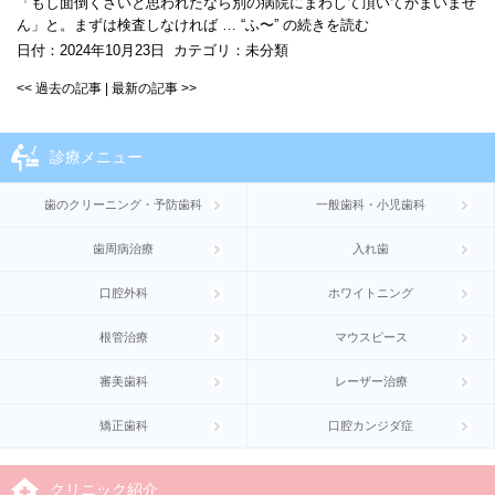
「もし面倒くさいと思われたなら別の病院にまわして頂いてかまいませ
ん」と。まずは検査しなければ …
“ふ〜” の
続きを読む
日付：
2024年10月23日
カテゴリ：
未分類
<< 過去の記事
|
最新の記事
>>
診療メニュー
歯のクリーニング・予防歯科
一般歯科・小児歯科
歯周病治療
入れ歯
口腔外科
ホワイトニング
根管治療
マウスピース
審美歯科
レーザー治療
矯正歯科
口腔カンジダ症
クリニック紹介