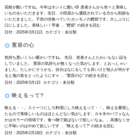
花粉が酷いですね。今年はホントに酷い😢 患者さんから色々と美味し
いものをいただきます。先日、小田原から通院されている方から削節を
いただきました。子供の頃食べていたホンモノの鰹節です。久しぶりに
口にしました。美味しい！早速 …
“鰹節” の
続きを読む
日付：
2025年3月11日
カテゴリ：
未分類
寛容の心
気持ち悪いくらい暖かいですね。 先日、患者さんとたわいもない話を
していました。 寛容の気持ちが無くなった気がします、とおっしゃい
ました。たしかにそうかも。自分はなにをしても良いけど他人が何かす
ると鬼の首をとったようにギャ …
“寛容の心” の
続きを読む
日付：
2025年3月1日
カテゴリ：
未分類
映えるって?
映える・・。スイーツにしろ料理にしろ映えるって・・。映えを重視し
たもので美味しいものはほとんどない気がします。カキ氷やパフェなん
かはホラーの領域です。食べ物で遊ばないで欲しいなぁ。。高価なくせ
に不味いのはやめて欲しいです …
“映えるって?” の
続きを読む
日付：
2025年2月18日
カテゴリ：
未分類