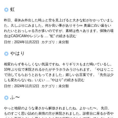
虹
昨日、昼休み外出した時ふと空を見上げると大きな虹がかかっていまし
た。久しぶりにみました。何か良い事がありそう👀 奥歯に白い歯をい
れたいとおっしゃる方が多いのですが、素材は色々あります。保険の場
合はCAD/CAMやレジンを …
“虹” の
続きを読む
日付：
2024年11月22日
カテゴリ：
未分類
やはり
相変わらず冬らしくない気温ですね。キリギリスもまだ鳴いているし。
10年ぶり位で来院されるかたがチラホラみうけられます。「やはりここ
で治してもらおうとおもってきました」嬉しいお言葉です。「先生は少
しも変わらないね」いえい …
“やはり” の
続きを読む
日付：
2024年11月12日
カテゴリ：
未分類
ふ〜
やっと地獄のような暑さから解放されましたね。よかった〜。 先日、
ものすごく思い詰めた表情の方が来院されました。診察台に座るか否や