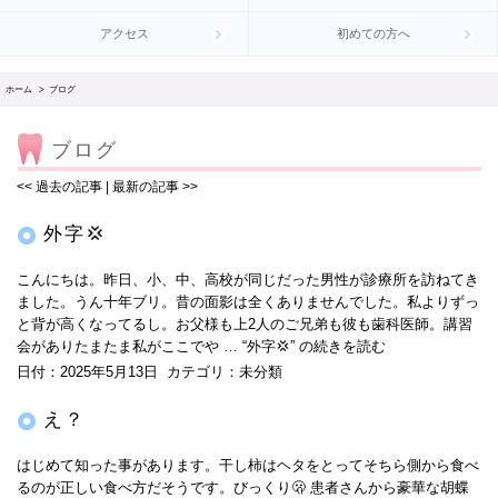
アクセス
初めての方へ
ホーム
>
ブログ
ブログ
<< 過去の記事
|
最新の記事
>>
外字💢
こんにちは。昨日、小、中、高校が同じだった男性が診療所を訪ねてき
ました。うん十年ブリ。昔の面影は全くありませんでした。私よりずっ
と背が高くなってるし。お父様も上2人のご兄弟も彼も歯科医師。講習
会がありたまたま私がここでや …
“外字💢” の
続きを読む
日付：
2025年5月13日
カテゴリ：
未分類
え？
はじめて知った事があります。干し柿はヘタをとってそちら側から食べ
るのが正しい食べ方だそうです。びっくり🫢 患者さんから豪華な胡蝶